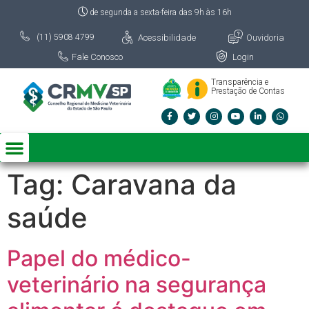
de segunda a sexta-feira das 9h às 16h
Acessibilidade
Ouvidoria
(11) 5908 4799
Fale Conosco
Login
Transparência e
Prestação de Contas
Tag:
Caravana da
saúde
Papel do médico-
veterinário na segurança