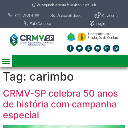
de segunda a sexta-feira das 9h às 16h
Acessibilidade
Ouvidoria
(11) 5908 4799
Fale Conosco
Login
Transparência e
Prestação de Contas
Tag:
carimbo
CRMV-SP celebra 50 anos
de história com campanha
especial