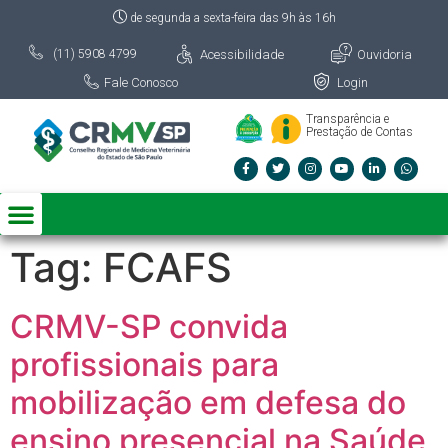
de segunda a sexta-feira das 9h às 16h
Acessibilidade
Ouvidoria
(11) 5908 4799
Fale Conosco
Login
Transparência e
Prestação de Contas
Tag:
FCAFS
CRMV-SP convida
profissionais para
mobilização em defesa do
ensino presencial na Saúde