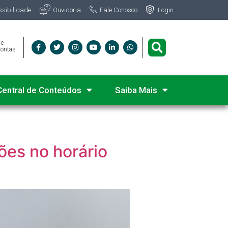
Fale Conosco
ssibilidade
Ouvidoria
Login
 e
Contas
Central de Conteúdos
Saiba Mais
ões no horário