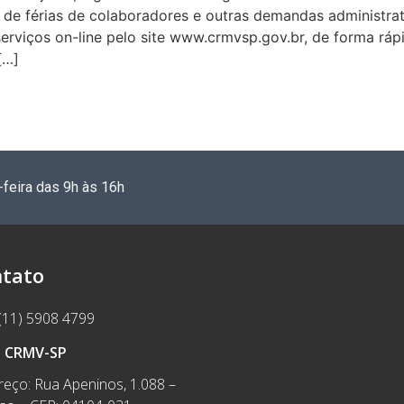
de férias de colaboradores e outras demandas administrat
 serviços on-line pelo site www.crmvsp.gov.br, de forma rá
[…]
-feira das 9h às 16h
tato
(11) 5908 4799
e CRMV-SP
eço: Rua Apeninos, 1.088 –