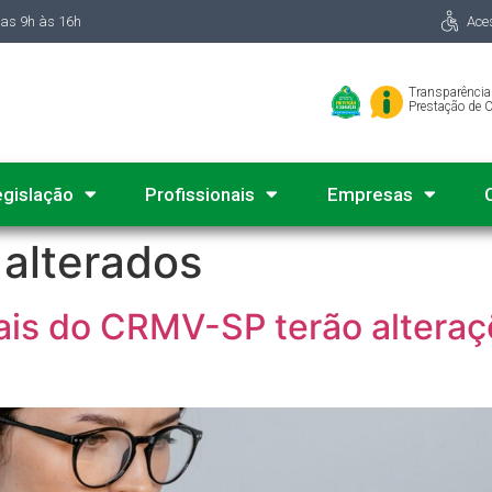
das 9h às 16h
Ace
Transparência
Prestação de 
egislação
Profissionais
Empresas
 alterados
ais do CRMV-SP terão alteraç