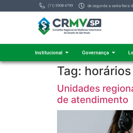
(11) 5908 4799
de segunda a sexta-feira 
Institucional
Governança
L
Tag:
horários
Unidades region
de atendimento