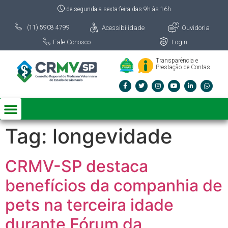
de segunda a sexta-feira das 9h às 16h
Acessibilidade
Ouvidoria
(11) 5908 4799
Fale Conosco
Login
Transparência e
Prestação de Contas
Tag:
longevidade
CRMV-SP destaca
benefícios da companhia de
pets na terceira idade
durante Fórum da