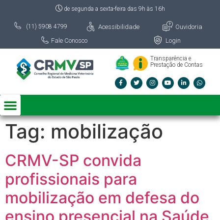
de segunda a sexta-feira das 9h às 16h
Acessibilidade
Ouvidoria
(11) 5908 4799
Fale Conosco
Login
Transparência e
Prestação de Contas
Tag:
mobilização
CRMV-SP convida
profissionais para
mobilização em defesa do
ensino presencial na Saúde