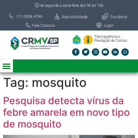
de segunda a sexta-feira das 9h às 16h
Acessibilidade
Ouvidoria
(11) 5908 4799
Fale Conosco
Login
Transparência e
Prestação de Contas
Tag:
mosquito
Pesquisa detecta vírus da
febre amarela em novo tipo
de mosquito