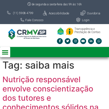
de segunda a sexta-feira das 9h às 16h
Acessibilidade
Ouvidoria
(11) 5908 4799
Fale Conosco
Login
Transparência e
Prestação de Contas
Tag:
saiba mais
Nutrição responsável
envolve conscientização
dos tutores e
conhecimentos sólidos na