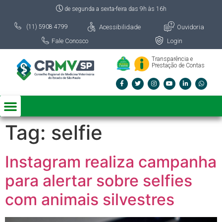
de segunda a sexta-feira das 9h às 16h
Acessibilidade
Ouvidoria
(11) 5908 4799
Fale Conosco
Login
Transparência e
Prestação de Contas
Tag:
selfie
Instagram realiza campanha
para alertar sobre selfies
com animais silvestres