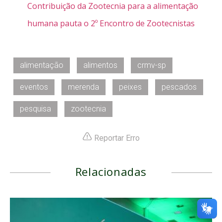
Contribuição da Zootecnia para a alimentação
humana pauta o 2º Encontro de Zootecnistas
alimentação
alimentos
crmv-sp
eventos
merenda
peixes
pescados
pesquisa
zootecnia
Reportar Erro
Relacionadas