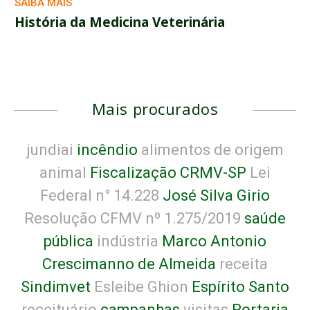
SAIBA MAIS
História da Medicina Veterinária
Mais procurados
jundiai
incêndio
alimentos de origem
animal
Fiscalização CRMV-SP
Lei
Federal n° 14.228
José Silva Girio
Resolução CFMV nº 1.275/2019
saúde
pública
indústria
Marco Antonio
Crescimanno de Almeida
receita
Sindimvet
Esleibe Ghion
Espírito Santo
receituário
campanhas
visitas
Portaria