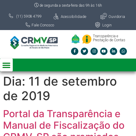
de segunda a sexta-feira das 9h às 16h
Acessibilidade
Ouvidoria
(11) 5908 4799
Fale Conosco
Login
Transparência e
Prestação de Contas
Dia:
11 de setembro
de 2019
Portal da Transparência e
Manual de Fiscalização do