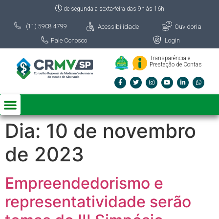
de segunda a sexta-feira das 9h às 16h
Acessibilidade
Ouvidoria
(11) 5908 4799
Fale Conosco
Login
Transparência e
Prestação de Contas
Dia:
10 de novembro
de 2023
Empreendedorismo e
representatividade serão