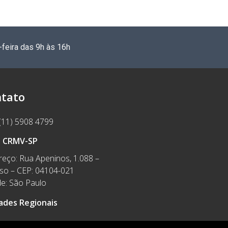
-feira das 9h às 16h
tato
(11) 5908 4799
e CRMV-SP
eço: Rua Apeninos, 1.088 –
íso – CEP: 04104-021
e: São Paulo
ades Regionais