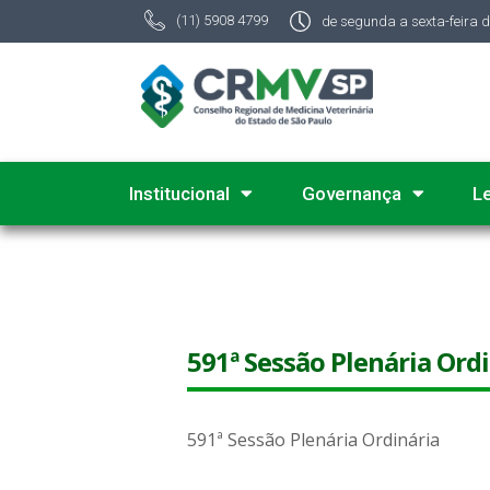
(11) 5908 4799
de segunda a sexta-feira 
Institucional
Governança
L
591ª Sessão Plenária Ord
591ª Sessão Plenária Ordinária