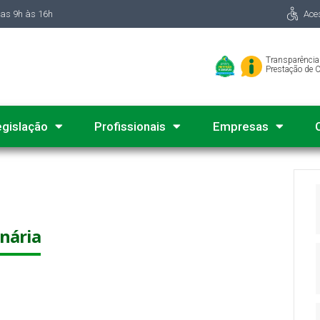
das 9h às 16h
Ace
Transparência
Prestação de 
egislação
Profissionais
Empresas
inária