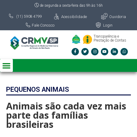
de segunda a sexta-feira das 9h às 16h
Acessibilidade
Ouvidoria
(11) 5908 4799
Fale Conosco
Login
Transparência e
Prestação de Contas
PEQUENOS ANIMAIS
Animais são cada vez mais
parte das famílias
brasileiras