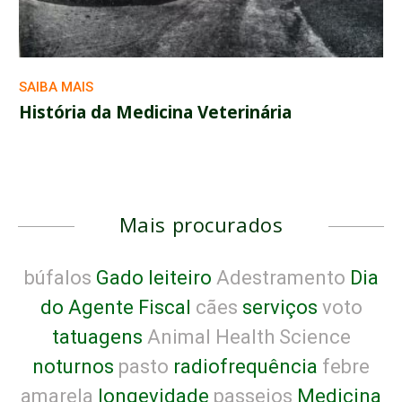
SAIBA MAIS
História da Medicina Veterinária
Mais procurados
búfalos
Gado leiteiro
Adestramento
Dia
do Agente Fiscal
cães
serviços
voto
tatuagens
Animal Health Science
noturnos
pasto
radiofrequência
febre
amarela
longevidade
passeios
Medicina