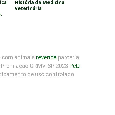
ica
História da Medicina
Veterinária
s
e com animais
revenda
parceria
Premiação CRMV-SP 2023
PcD
icamento de uso controlado