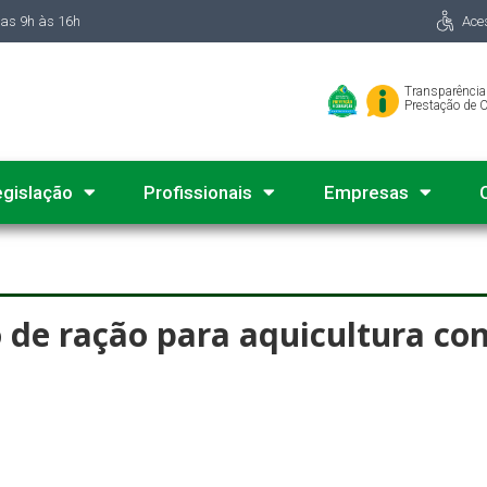
das 9h às 16h
Ace
Transparência
Prestação de 
egislação
Profissionais
Empresas
de ração para aquicultura co