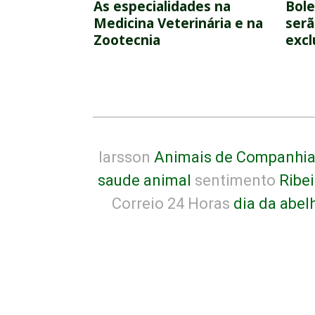
As especialidades na
Bole
Medicina Veterinária e na
serã
Zootecnia
excl
larsson
Animais de Companhi
saude animal
sentimento
Ribei
Correio 24 Horas
dia da abel