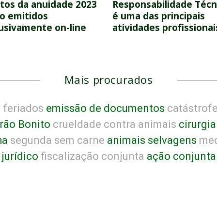
tos da anuidade 2023
Responsabilidade Técn
o emitidos
é uma das principais
usivamente on-line
atividades profissionai
Mais procurados
a
feriados
emissão de documentos
catástrof
rão Bonito
crueldade contra animais
cirurgia
ha
segunda sem carne
animais selvagens
med
jurídico
fiscalização conjunta
ação conjunta