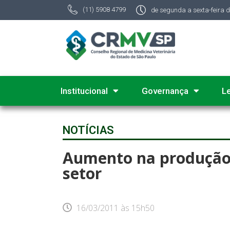
(11) 5908 4799
de segunda a sexta-feira 
Institucional
Governança
L
NOTÍCIAS
Aumento na produção 
setor
16/03/2011
às
15h50