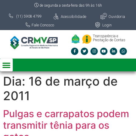
de segunda a sexta-feira das 9h às 16h
Acessibilidade
Ouvidoria
(11) 5908 4799
Fale Conosco
Login
Transparência e
Prestação de Contas
Dia:
16 de março de
2011
Pulgas e carrapatos podem
transmitir tênia para os