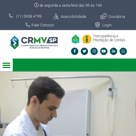
de segunda a sexta-feira das 9h às 16h
Acessibilidade
Ouvidoria
(11) 5908 4799
Fale Conosco
Login
Transparência e
Prestação de Contas