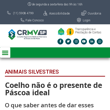
de segunda a sexta-feira das 9h às 16h
Acessibilidade
Ouvidoria
(11) 5908 4799
Fale Conosco
Login
Transparência e
Prestação de Contas
ANIMAIS SILVESTRES
Coelho não é o presente de
Páscoa ideal
O que saber antes de dar esses