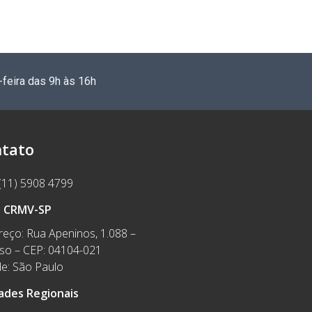
-feira das 9h às 16h
tato
(11) 5908 4799
e CRMV-SP
eço: Rua Apeninos, 1.088 –
íso – CEP: 04104-021
e: São Paulo
ades Regionais