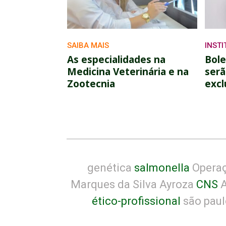
SAIBA MAIS
INST
As especialidades na
Bole
Medicina Veterinária e na
serã
Zootecnia
excl
genética
salmonella
Operaç
Marques da Silva Ayroza
CNS
A
ético-profissional
são paul