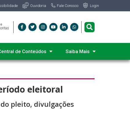
Fale Conosco
ssibilidade
Ouvidoria
Login
 e
Contas
Central de Conteúdos
Saiba Mais
ríodo eleitoral
do pleito, divulgações