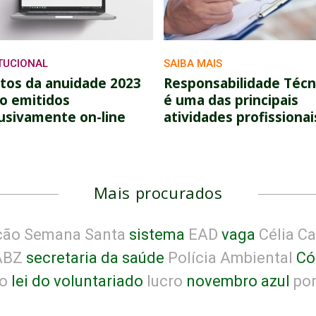
ITUCIONAL
SAIBA MAIS
tos da anuidade 2023
Responsabilidade Técn
o emitidos
é uma das principais
usivamente on-line
atividades profissionai
Mais procurados
ão Semana Santa
sistema
EAD
vaga
Célia Ca
BZ
secretaria da saúde
Polícia Ambiental
Cód
o
lei do voluntariado
lucro
novembro azul
por