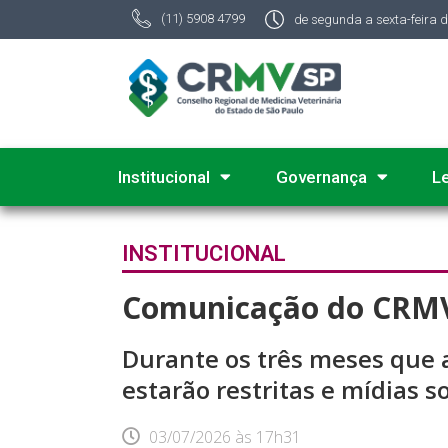
(11) 5908 4799
de segunda a sexta-feira 
Institucional
Governança
L
INSTITUCIONAL
Comunicação do CRMV-S
Durante os três meses que a
estarão restritas e mídias 
03/07/2026
às
17h31