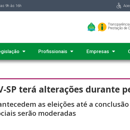
das 9h às 16h
Ace
Transparência
Prestação de 
egislação
Profissionais
Empresas
P terá alterações durante pe
ntecedem as eleições até a conclusão 
sociais serão moderadas