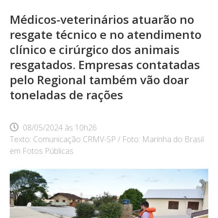
Médicos-veterinários atuarão no
resgate técnico e no atendimento
clínico e cirúrgico dos animais
resgatados. Empresas contatadas
pelo Regional também vão doar
toneladas de rações
08/05/2024
às
10h26
Texto: Comunicação CRMV-SP / Foto: Marinha do Brasil
em Fotos Públicas