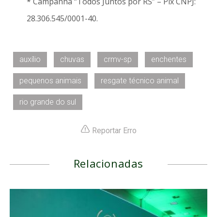
* Campanha “Todos Juntos por RS” – Pix CNPJ:
28.306.545/0001-40.
auxílio
chuvas
crmv-sp
enchentes
pequenos animais
resgate técnico animal
rio grande do sul
Reportar Erro
Relacionadas