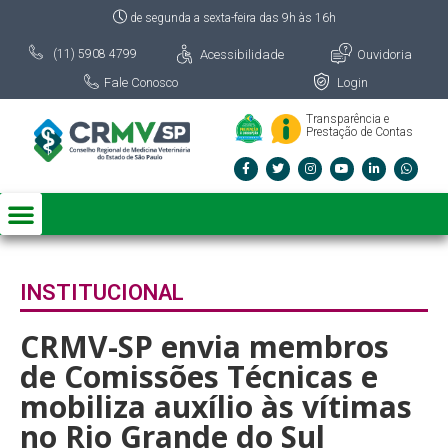
de segunda a sexta-feira das 9h às 16h
Acessibilidade
Ouvidoria
(11) 5908 4799
Fale Conosco
Login
Transparência e
Prestação de Contas
INSTITUCIONAL
CRMV-SP envia membros
de Comissões Técnicas e
mobiliza auxílio às vítimas
no Rio Grande do Sul