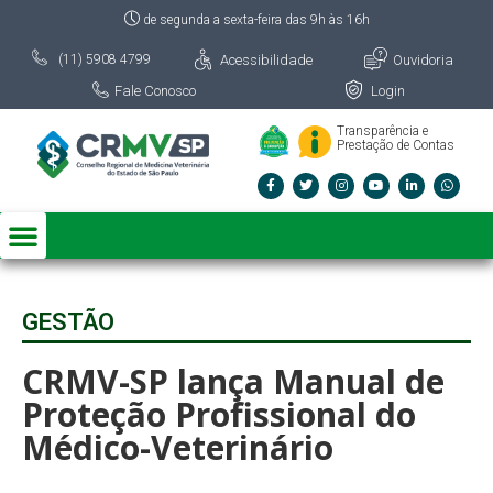
de segunda a sexta-feira das 9h às 16h
Acessibilidade
Ouvidoria
(11) 5908 4799
Fale Conosco
Login
Transparência e
Prestação de Contas
GESTÃO
CRMV-SP lança Manual de
Proteção Profissional do
Médico-Veterinário