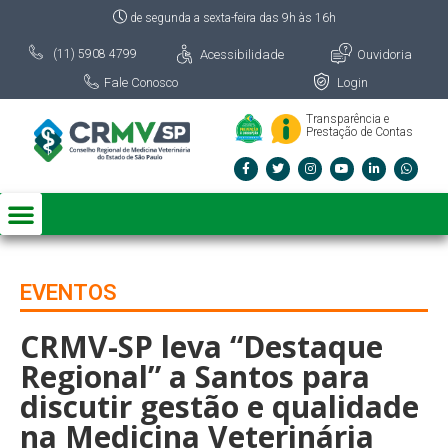
de segunda a sexta-feira das 9h às 16h
Acessibilidade
Ouvidoria
(11) 5908 4799
Fale Conosco
Login
Transparência e
Prestação de Contas
EVENTOS
CRMV-SP leva “Destaque
Regional” a Santos para
discutir gestão e qualidade
na Medicina Veterinária