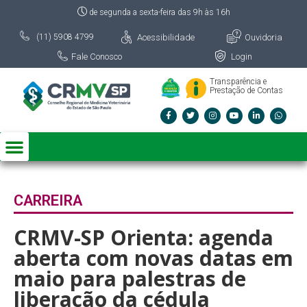
de segunda a sexta-feira das 9h às 16h
Acessibilidade
Ouvidoria
(11) 5908 4799
Fale Conosco
Login
Transparência e
Prestação de Contas
CARREIRA
CRMV-SP Orienta: agenda
aberta com novas datas em
maio para palestras de
liberação da cédula