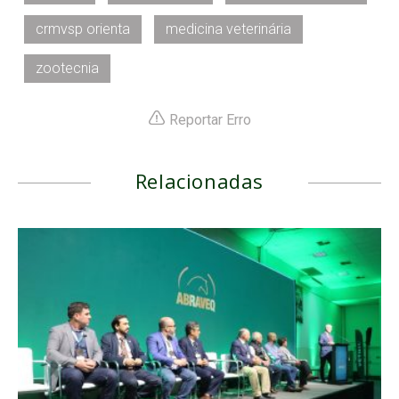
crmvsp orienta
medicina veterinária
zootecnia
Reportar Erro
Relacionadas