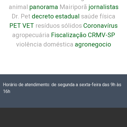
animal
panorama
Mairiporã
jornalistas
Dr. Pet
decreto estadual
saúde física
PET VET
resíduos sólidos
Coronavírus
agropecuária
Fiscalização CRMV-SP
violência doméstica
agronegocio
Horário de atendimento: de segunda a sexta-feira das 9h às
16h