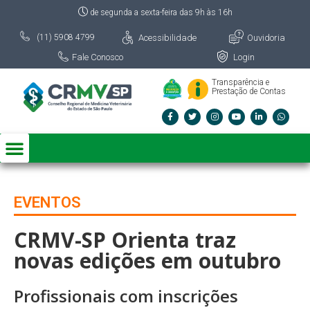
de segunda a sexta-feira das 9h às 16h
Acessibilidade
Ouvidoria
(11) 5908 4799
Fale Conosco
Login
Transparência e
Prestação de Contas
EVENTOS
CRMV-SP Orienta traz
novas edições em outubro
Profissionais com inscrições