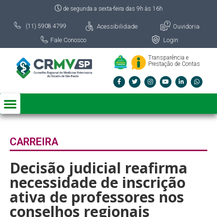
de segunda a sexta-feira das 9h às 16h
Acessibilidade
Ouvidoria
(11) 5908 4799
Fale Conosco
Login
Transparência e
Prestação de Contas
CARREIRA
Decisão judicial reafirma
necessidade de inscrição
ativa de professores nos
conselhos regionais