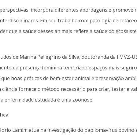
perspectivas, incorpora diferentes abordagens e promove re
terdisciplinares. Em seu trabalho com patologia de cetáceos
er que a saúde desses animais reflete a saúde do ecossis
udos de Marina Pellegrino da Silva, doutoranda da FMVZ-US
cimento da presença feminina tem criado espaços mais seguros
car que boas práticas de bem-estar animal e preservação amb
ciência fornece o método necessário para criar, testar e va
e a enfermidade estudada é uma zoonose.
lica
ia Iorio Lamim atua na investigação do papilomavírus bovino