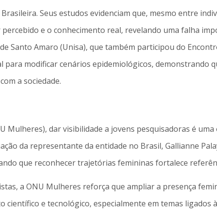
Brasileira. Seus estudos evidenciam que, mesmo entre indi
er percebido e o conhecimento real, revelando uma falha im
ade Santo Amaro (Unisa), que também participou do Encontr
al para modificar cenários epidemiológicos, demonstrando 
 com a sociedade.
Mulheres), dar visibilidade a jovens pesquisadoras é uma e
iação da representante da entidade no Brasil, Gallianne Pala
ando que reconhecer trajetórias femininas fortalece referênc
istas, a ONU Mulheres reforça que ampliar a presença femi
o científico e tecnológico, especialmente em temas ligados 