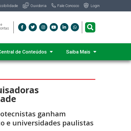
Fale Conosco
ssibilidade
Ouvidoria
Login
 e
Contas
Central de Conteúdos
Saiba Mais
uisadoras
dade
zootecnistas ganham
o e universidades paulistas