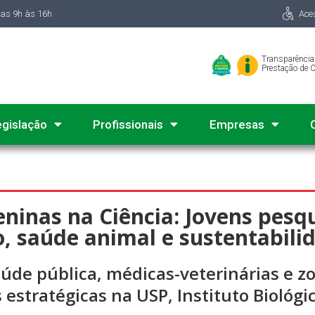
das 9h às 16h
Ace
Transparência
Prestação de 
egislação
Profissionais
Empresas
ninas na Ciência: Jovens pesq
, saúde animal e sustentabili
úde pública, médicas-veterinárias e 
stratégicas na USP, Instituto Biológic