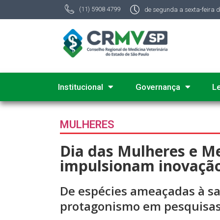
(11) 5908 4799
de segunda a sexta-feira 
Institucional
Governança
L
MULHERES
Dia das Mulheres e Me
impulsionam inovação
De espécies ameaçadas à sa
protagonismo em pesquisas e