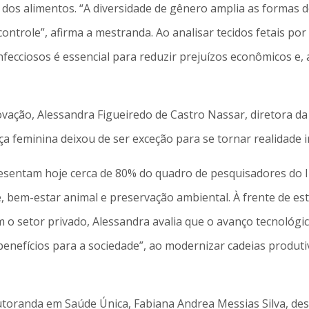
dos alimentos. “A diversidade de gênero amplia as formas 
controle”, afirma a mestranda. Ao analisar tecidos fetais por
fecciosos é essencial para reduzir prejuízos econômicos e
novação, Alessandra Figueiredo de Castro Nassar, diretora d
ça feminina deixou de ser exceção para se tornar realidade in
sentam hoje cerca de 80% do quadro de pesquisadores do In
 bem-estar animal e preservação ambiental. À frente de es
m o setor privado, Alessandra avalia que o avanço tecnológi
 benefícios para a sociedade”, ao modernizar cadeias produt
utoranda em Saúde Única, Fabiana Andrea Messias Silva, d