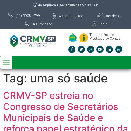
de segunda a sexta-feira das 9h às 16h
Acessibilidade
Ouvidoria
(11) 5908 4799
Fale Conosco
Login
Transparência e
Prestação de Contas
Tag:
uma só saúde
CRMV-SP estreia no
Congresso de Secretários
Municipais de Saúde e
reforça papel estratégico da