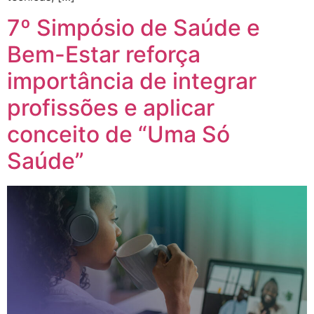
7º Simpósio de Saúde e
Bem-Estar reforça
importância de integrar
profissões e aplicar
conceito de “Uma Só
Saúde”