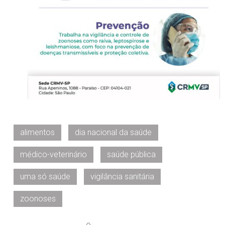
alimentos
dia nacional da saúde
médico-veterinário
saúde pública
uma só saúde
vigilância sanitária
zoonoses