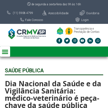
de segunda a sexta-feira das 9h às 16h
Acessibilidade
Ouvidoria
(11) 5908 4799
Fale Conosco
Login
Transparência e
Prestação de Contas
SAÚDE PÚBLICA
Dia Nacional da Saúde e da
Vigilância Sanitária:
médico-veterinário é peça-
chave da saúde pública