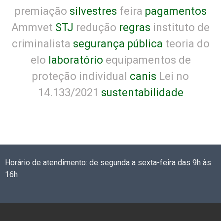
premiação
silvestres
feira
pagamentos
Ammvet
STJ
redução
regras
instituto de
criminalista
segurança pública
teoria do
elo
laboratório
equipamentos de
proteção individual
canis
Lei no
14.133/2021
sustentabilidade
Horário de atendimento: de segunda a sexta-feira das 9h às
16h