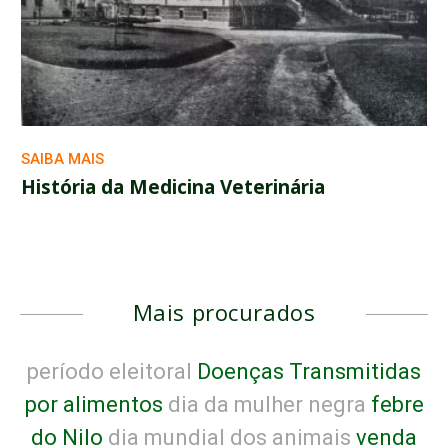
SAIBA MAIS
História da Medicina Veterinária
Mais procurados
período eleitoral
Doenças Transmitidas
por alimentos
dia da mulher negra
febre
do Nilo
dia mundial dos animais
venda