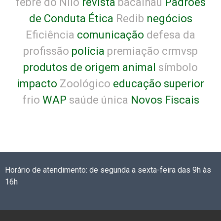
febre do Nilo
revista
bacalhau
Padrões
de Conduta Ética
Redib
negócios
Eficiência
comunicação
defesa da
profissão
polícia
premiação crmvsp
produtos de origem animal
símbolo
impacto
Zoológico
educação superior
frio
WAP
saúde única
Novos Fiscais
Horário de atendimento: de segunda a sexta-feira das 9h às
16h