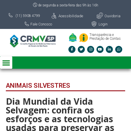
de segunda a sexta-feira das 9h às 16h
Acessibilidade
Ouvidoria
(11) 5908 4799
Fale Conosco
Login
Transparência e
Prestação de Contas
ANIMAIS SILVESTRES
Dia Mundial da Vida
Selvagem: confira os
esforços e as tecnologias
usadas para preservar as