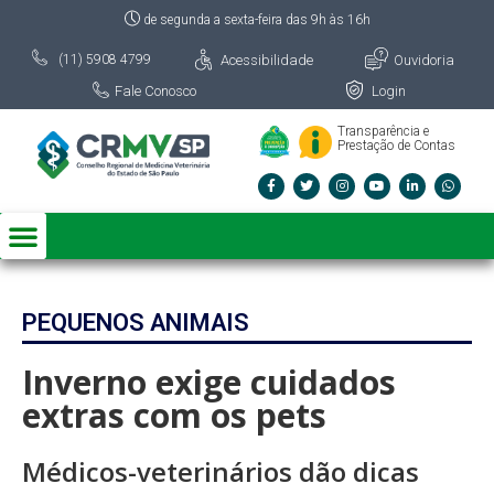
de segunda a sexta-feira das 9h às 16h
Acessibilidade
Ouvidoria
(11) 5908 4799
Fale Conosco
Login
Transparência e
Prestação de Contas
PEQUENOS ANIMAIS
Inverno exige cuidados
extras com os pets
Médicos-veterinários dão dicas