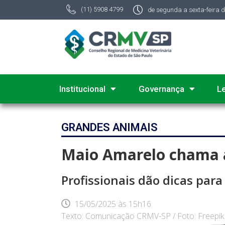
(11) 5908 4799
de segunda a sexta-feira 
Institucional
Governança
L
GRANDES ANIMAIS
Maio Amarelo chama a
Profissionais dão dicas par
15/05/2025
às
15h16
Texto: Comunicação CRMV-SP / Foto: Freepik