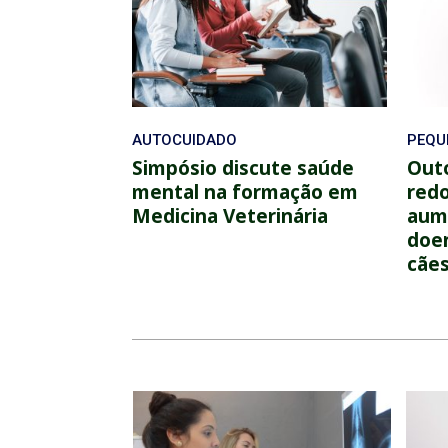
AUTOCUIDADO
PEQU
Simpósio discute saúde
Out
mental na formação em
red
Medicina Veterinária
aum
doen
cães