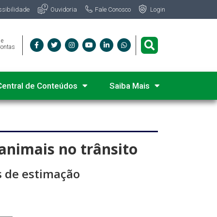
Fale Conosco
ssibilidade
Ouvidoria
Login
 e
Contas
Central de Conteúdos
Saiba Mais
nimais no trânsito
s de estimação