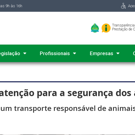
das 9h às 16h
Ace
Transparência
Prestação de 
egislação
Profissionais
Empresas
tenção para a segurança dos a
a um transporte responsável de animai