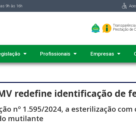
das 9h às 16h
Ace
Transparência
Prestação de 
egislação
Profissionais
Empresas
V redefine identificação de fe
ão nº 1.595/2024, a esterilização com 
o mutilante