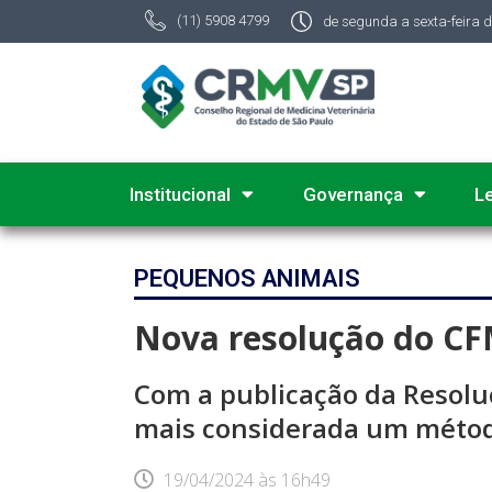
(11) 5908 4799
de segunda a sexta-feira 
Institucional
Governança
L
PEQUENOS ANIMAIS
Nova resolução do CFM
Com a publicação da Resoluç
mais considerada um métod
19/04/2024
às
16h49