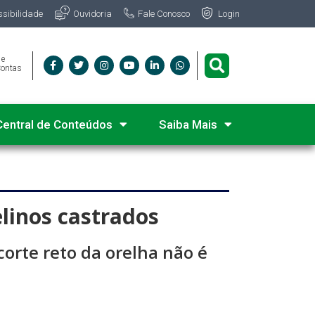
Fale Conosco
ssibilidade
Ouvidoria
Login
 e
Contas
Central de Conteúdos
Saiba Mais
linos castrados
corte reto da orelha não é