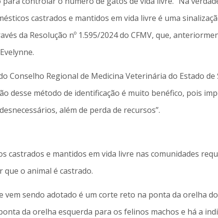
ra controlar o número de gatos de vida livre. “Na verdade, 
mésticos castrados e mantidos em vida livre é uma sinalizaç
através da Resolução nº 1.595/2024 do CFMV, que, anterior
 Evelynne.
do Conselho Regional de Medicina Veterinária do Estado de
ão desse método de identificação é muito benéfico, pois imp
desnecessários, além de perda de recursos”.
inos castrados e mantidos em vida livre nas comunidades requ
r que o animal é castrado.
 vem sendo adotado é um corte reto na ponta da orelha dos 
ponta da orelha esquerda para os felinos machos e há a indi