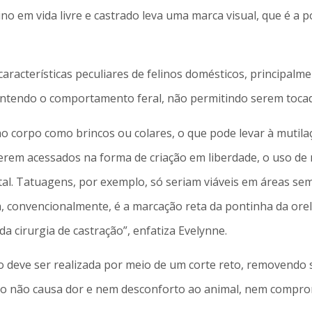
o em vida livre e castrado leva uma marca visual, que é a po
racterísticas peculiares de felinos domésticos, principalmen
ntendo o comportamento feral, não permitindo serem tocad
ao corpo como brincos ou colares, o que pode levar à mutil
 serem acessados na forma de criação em liberdade, o uso de
ital. Tatuagens, por exemplo, só seriam viáveis em áreas s
a, convencionalmente, é a marcação reta da pontinha da orel
 cirurgia de castração”, enfatiza Evelynne.
ção deve ser realizada por meio de um corte reto, removendo
ção não causa dor e nem desconforto ao animal, nem compro