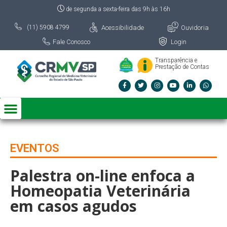
de segunda a sexta-feira das 9h às 16h
Acessibilidade
Ouvidoria
(11) 5908 4799
Fale Conosco
Login
Transparência e
Prestação de Contas
EVENTOS
Palestra on-line enfoca a
Homeopatia Veterinária
em casos agudos