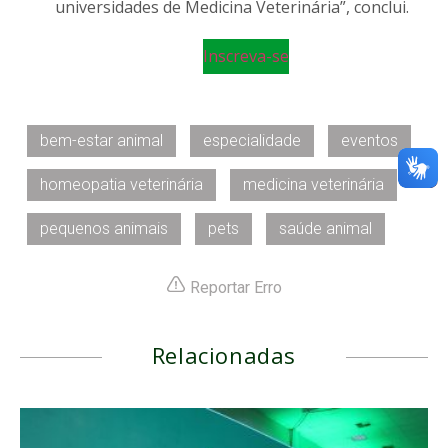
universidades de Medicina Veterinária”, conclui.
Inscreva-se
bem-estar animal
especialidade
eventos
homeopatia veterinária
medicina veterinária
pequenos animais
pets
saúde animal
Reportar Erro
Relacionadas