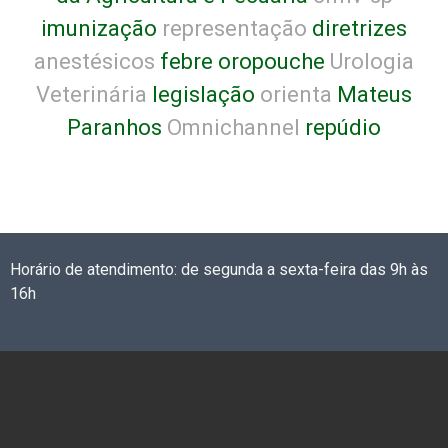
imunização
representação
diretrizes
anestésicos
febre oropouche
Urologia
Veterinária
legislação
orienta
Mateus
Paranhos
Omnichannel
repúdio
Horário de atendimento: de segunda a sexta-feira das 9h às
16h