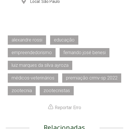
Local: São Paulo
alexandre rossi
educação
empreendedorismo
fernando josé benesi
luiz marques da silva ayroza
médicos-veterinários
premiação crmv-sp 2022
zootecnia
zootecnistas
Reportar Erro
Relacionadas