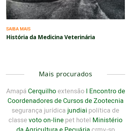
SAIBA MAIS
História da Medicina Veterinária
Mais procurados
Amapá
Cerquilho
extensão
I Encontro de
Coordenadores de Cursos de Zootecnia
segurança jurídica
jundiai
política de
classe
voto on-line
pet hotel
Ministério
da Agricultura e Pecuária
crmv-sp