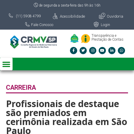
de segunda a sexta-feira das 9h às 16h
Acessibilidade
Ouvidoria
(11) 5908 4799
Fale Conosco
Login
Transparência e
Prestação de Contas
CARREIRA
Profissionais de destaque
são premiados em
cerimônia realizada em São
Paulo