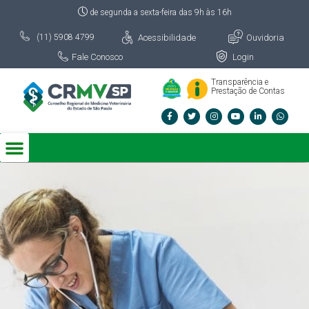
de segunda a sexta-feira das 9h às 16h
Acessibilidade
Ouvidoria
(11) 5908 4799
Fale Conosco
Login
Transparência e
Prestação de Contas