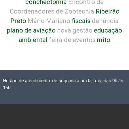
conchectomia
Encontro de
Coordenadores de Zootecnia
Ribeirão
Preto
Mário Mariano
fiscais
denúncia
plano de aviação
nova gestão
educação
ambiental
feira de eventos
mito
Horário de atendimento: de segunda a sexta-feira das 9h às
16h