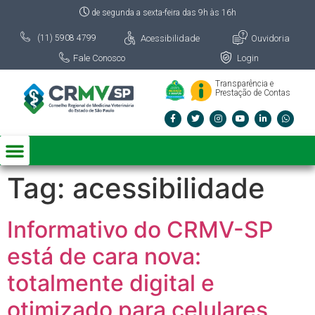
de segunda a sexta-feira das 9h às 16h
Acessibilidade
Ouvidoria
(11) 5908 4799
Fale Conosco
Login
Transparência e
Prestação de Contas
Tag:
acessibilidade
Informativo do CRMV-SP
está de cara nova:
totalmente digital e
otimizado para celulares