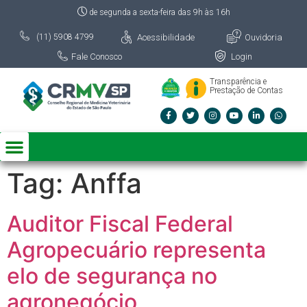
de segunda a sexta-feira das 9h às 16h
Acessibilidade
Ouvidoria
(11) 5908 4799
Fale Conosco
Login
Transparência e
Prestação de Contas
Tag:
Anffa
Auditor Fiscal Federal
Agropecuário representa
elo de segurança no
agronegócio