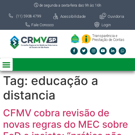
de segunda a sexta-feira das 9h às 16h
Acessibilidade
Ouvidoria
(11) 5908 4799
Fale Conosco
Login
Transparência e
Prestação de Contas
Tag:
educação a
distancia
CFMV cobra revisão de
novas regras do MEC sobre