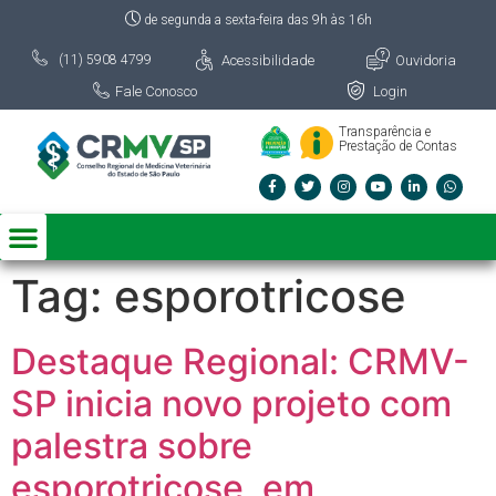
de segunda a sexta-feira das 9h às 16h
Acessibilidade
Ouvidoria
(11) 5908 4799
Fale Conosco
Login
Transparência e
Prestação de Contas
Tag:
esporotricose
Destaque Regional: CRMV-
SP inicia novo projeto com
palestra sobre
esporotricose, em