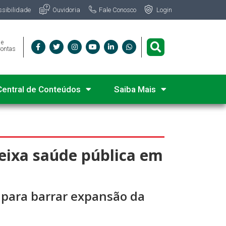
Fale Conosco
ssibilidade
Ouvidoria
Login
 e
Contas
Central de Conteúdos
Saiba Mais
deixa saúde pública em
s para barrar expansão da