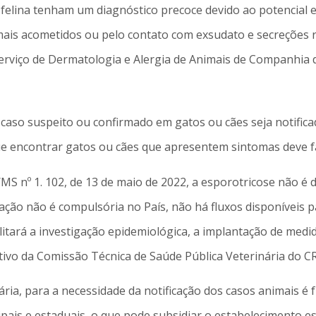
felina tenham um diagnóstico precoce devido ao potencial e 
mais acometidos ou pelo contato com exsudato e secreções 
Serviço de Dermatologia e Alergia de Animais de Companhia
aso suspeito ou confirmado em gatos ou cães seja notifica
 encontrar gatos ou cães que apresentem sintomas deve fa
MS nº 1. 102, de 13 de maio de 2022, a esporotricose não é 
ão não é compulsória no País, não há fluxos disponíveis par
ilitará a investigação epidemiológica, a implantação de med
ivo da Comissão Técnica de Saúde Pública Veterinária do 
ária, para a necessidade da notificação dos casos animais 
is e estaduais, o que pode subsidiar o estabelecimento est