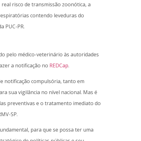
real risco de transmissão zoonótica, a
respiratórias contendo leveduras do
 da PUC-PR.
do pelo médico-veterinário às autoridades
zer a notificação no
REDCap
.
de notificação compulsória, tanto em
a sua vigilância no nível nacional. Mas é
idas preventivas e o tratamento imediato do
CRMV-SP.
é fundamental, para que se possa ter uma
ratégico de políticas públicas e seu