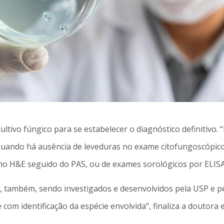
ltivo fúngico para se estabelecer o diagnóstico definitivo. 
, quando há ausência de leveduras no exame citofungoscópi
omo H&E seguido do PAS, ou de exames sorológicos por ELISA
 também, sendo investigados e desenvolvidos pela USP e pel
o e com identificação da espécie envolvida”, finaliza a do