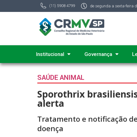
(11) 5908 4799
de segunda a sexta-feira 
Institucional
Governança
L
SAÚDE ANIMAL
Sporothrix brasiliens
alerta
Tratamento e notificação de
doença