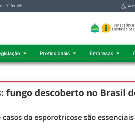
das 9h às 16h
Ace
Transparência
Prestação de 
egislação
Profissionais
Empresas
is: fungo descoberto no Brasil 
 casos da esporotricose são essenciai