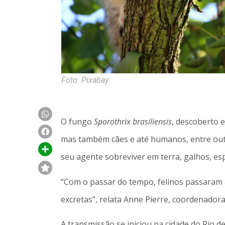
Foto: Pixabay
O fungo
Sporothrix brasiliensis
, descoberto 
mas também cães e até humanos, entre outro
seu agente sobreviver em terra, galhos, es
“Com o passar do tempo, felinos passaram a
excretas”, relata Anne Pierre, coordenador
A transmissão se iniciou na cidade do Rio 