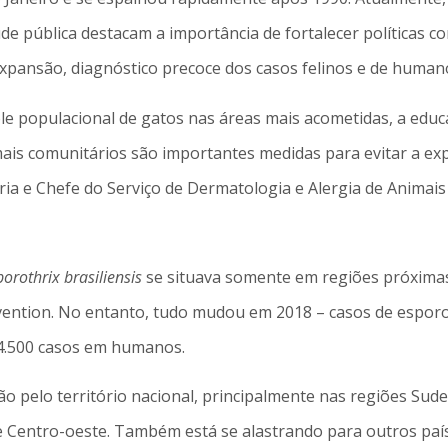
úde pública destacam a importância de fortalecer políticas c
pansão, diagnóstico precoce dos casos felinos e de humano
le populacional de gatos nas áreas mais acometidas, a edu
ais comunitários são importantes medidas para evitar a ex
ria e Chefe do Serviço de Dermatologia e Alergia de Anima
porothrix brasiliensis
se situava somente em regiões próximas 
vention. No entanto, tudo mudou em 2018 – casos de espor
e 4.500 casos em humanos.
 pelo território nacional, principalmente nas regiões Sudes
 Centro-oeste. Também está se alastrando para outros paíse