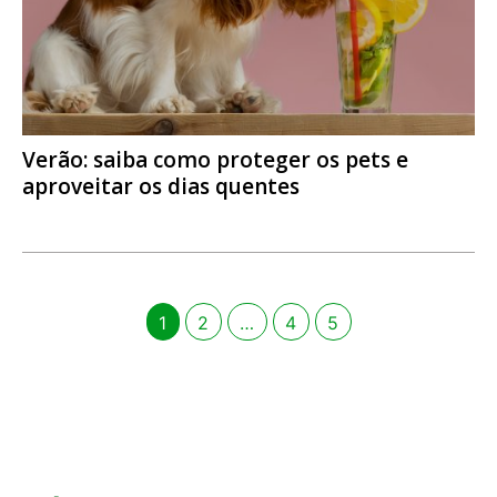
Verão: saiba como proteger os pets e
aproveitar os dias quentes
1
2
…
4
5