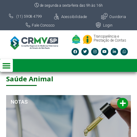
de segunda a sexta-feira das 9h às 16h
Acessibilidade
Ouvidoria
(11) 5908 4799
Fale Conosco
Login
Transparência e
Prestação de Contas
Saúde Animal
NOTAS