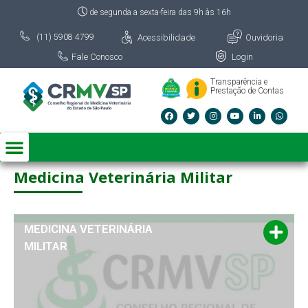
de segunda a sexta-feira das 9h às 16h
Acessibilidade
Ouvidoria
(11) 5908 4799
Fale Conosco
Login
Transparência e
Prestação de Contas
Medicina Veterinária Militar
MEDICINA VETERINÁRIA
MILITAR