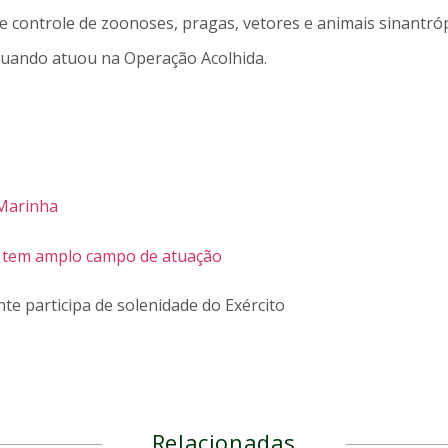
de controle de zoonoses, pragas, vetores e animais sinantróp
quando atuou na Operação Acolhida.
 Marinha
ira tem amplo campo de atuação
nte participa de solenidade do Exército
Relacionadas