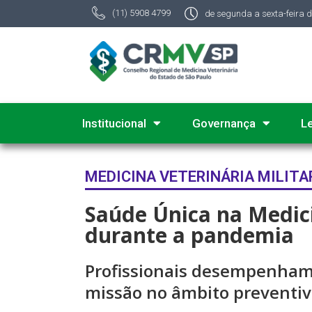
(11) 5908 4799
de segunda a sexta-feira 
Institucional
Governança
L
MEDICINA VETERINÁRIA MILITA
Saúde Única na Medici
durante a pandemia
Profissionais desempenham 
missão no âmbito preventiv