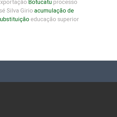
xportação
Botucatu
processo
é Silva Girio
acumulação de
ubstituição
educação superior