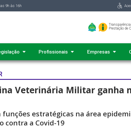
das 9h às 16h
Ace
Transparência
Prestação de 
egislação
Profissionais
Empresas
R
na Veterinária Militar ganha m
funções estratégicas na área epidemi
o contra a Covid-19