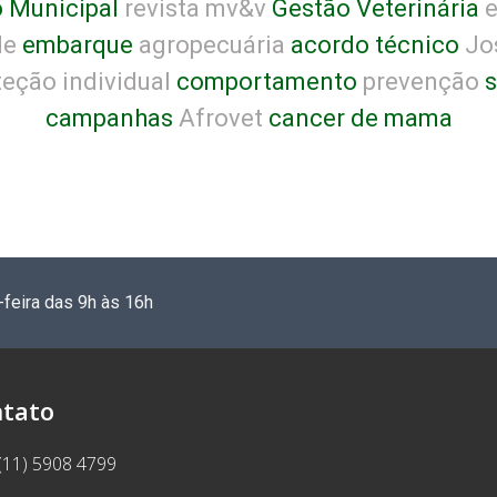
 Municipal
revista mv&v
Gestão Veterinária
e
de
embarque
agropecuária
acordo técnico
Jos
eção individual
comportamento
prevenção
s
campanhas
Afrovet
cancer de mama
-feira das 9h às 16h
tato
(11) 5908 4799