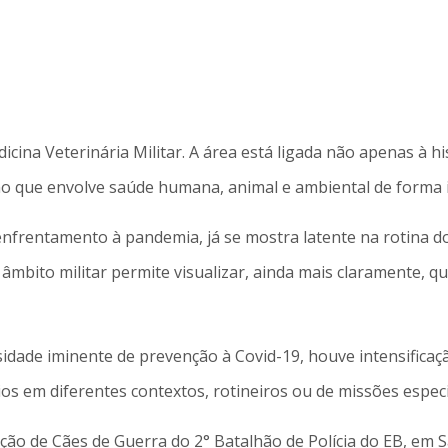
cina Veterinária Militar. A área está ligada não apenas à h
mo que envolve saúde humana, animal e ambiental de forma 
enfrentamento à pandemia, já se mostra latente na rotina d
âmbito militar permite visualizar, ainda mais claramente, qu
ssidade iminente de prevenção à Covid-19, houve intensificaç
ios em diferentes contextos, rotineiros ou de missões especi
ção de Cães de Guerra do 2° Batalhão de Polícia do EB, em S