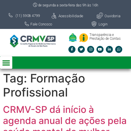
de segunda a sexta-feira das 9h às 16h
Acessibilidade
Ouvidoria
(11) 5908 4799
Fale Conosco
Login
Transparência e
Prestação de Contas
Tag:
Formação
Profissional
CRMV-SP dá início à
agenda anual de ações pela