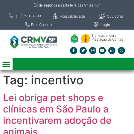
de segunda a sexta-feira das 9h às 16h
Acessibilidade
Ouvidoria
(11) 5908 4799
Fale Conosco
Login
Transparência e
Prestação de Contas
Tag:
incentivo
Lei obriga pet shops e
clínicas em São Paulo a
incentivarem adoção de
animais