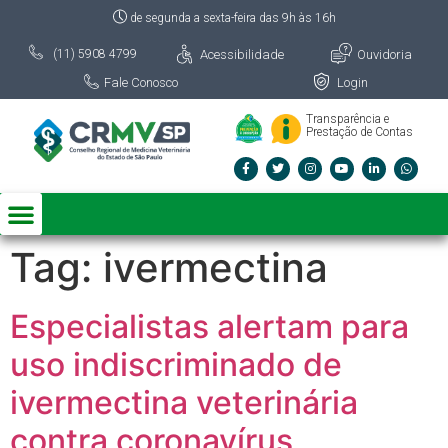
de segunda a sexta-feira das 9h às 16h
Acessibilidade
Ouvidoria
(11) 5908 4799
Fale Conosco
Login
Transparência e
Prestação de Contas
Tag:
ivermectina
Especialistas alertam para
uso indiscriminado de
ivermectina veterinária
contra coronavírus