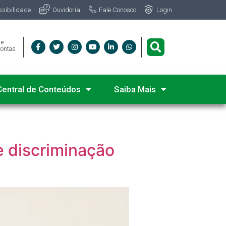
Fale Conosco
ssibilidade
Ouvidoria
Login
 e
Contas
Central de Conteúdos
Saiba Mais
 discriminação