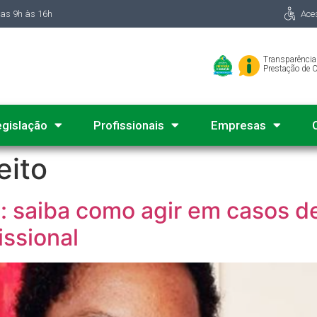
das 9h às 16h
Ace
Transparência
Prestação de 
egislação
Profissionais
Empresas
eito
 saiba como agir em casos de
issional