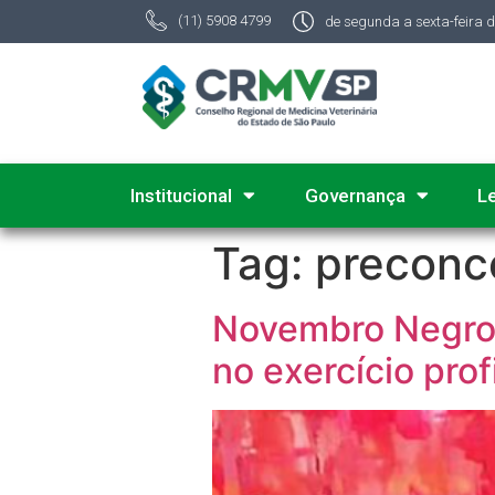
(11) 5908 4799
de segunda a sexta-feira 
Institucional
Governança
L
Tag:
preconc
Novembro Negro:
no exercício prof