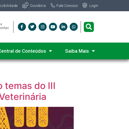
Fale Conosco
ssibilidade
Ouvidoria
Login
 e
Contas
Central de Conteúdos
Saiba Mais
 temas do III
Veterinária