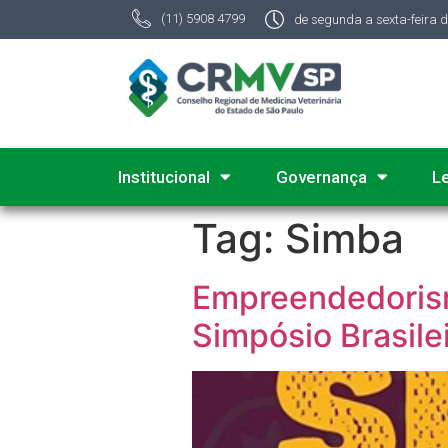
(11) 5908 4799
de segunda a sexta-feira 
Institucional
Governança
L
Tag:
Simba
Empreendedorism
Simpósio Brasile