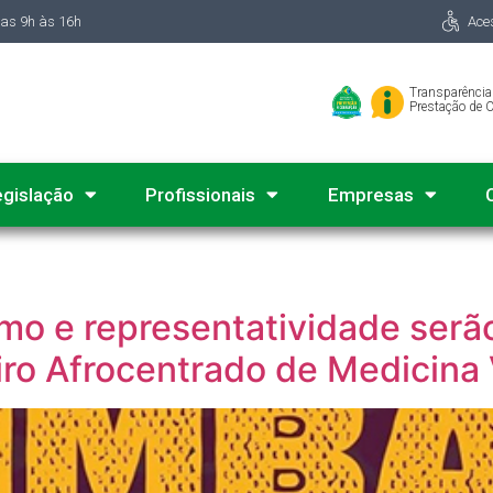
das 9h às 16h
Ace
Transparência
Prestação de 
egislação
Profissionais
Empresas
o e representatividade serão
iro Afrocentrado de Medicina 