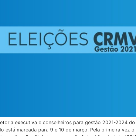
etoria executiva e conselheiros para gestão 2021-2024 do
lo está marcada para 9 e 10 de março. Pela primeira vez o 