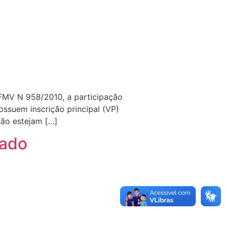
CFMV N 958/2010, a participação
ossuem inscrição principal (VP)
não estejam […]
iado