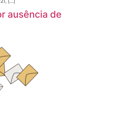
2), […]
or ausência de