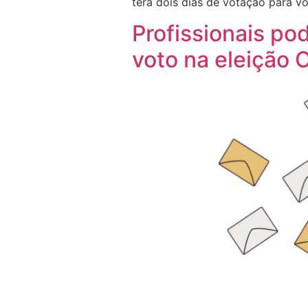
terá dois dias de votação para vo
Profissionais po
voto na eleição