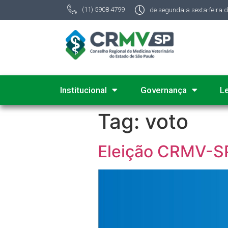
(11) 5908 4799
de segunda a sexta-feira 
Institucional
Governança
L
Tag:
voto
Eleição CRMV-SP