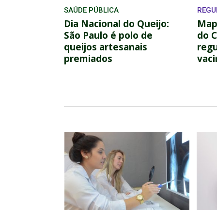
SAÚDE PÚBLICA
REGU
Dia Nacional do Queijo:
Mapa
São Paulo é polo de
do 
queijos artesanais
reg
premiados
vac