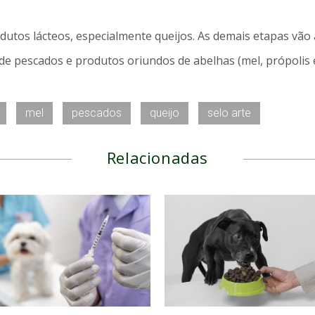
odutos lácteos, especialmente queijos. As demais etapas vã
de pescados e produtos oriundos de abelhas (mel, própolis e
mel
pescados
queijo
selo arte
Relacionadas