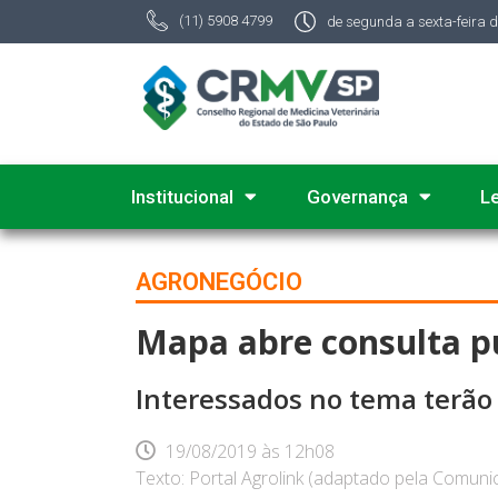
(11) 5908 4799
de segunda a sexta-feira 
Institucional
Governança
L
AGRONEGÓCIO
Mapa abre consulta pú
Interessados no tema terão 
19/08/2019
às
12h08
Texto: Portal Agrolink (adaptado pela Comu