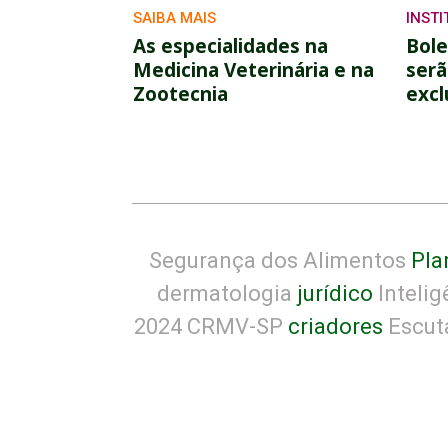
SAIBA MAIS
INST
As especialidades na
Bole
Medicina Veterinária e na
serã
Zootecnia
excl
Segurança dos Alimentos
Pla
dermatologia
jurídico
Inteligê
2024 CRMV-SP
criadores
Escut