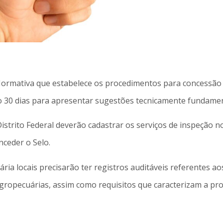
ormativa que estabelece os procedimentos para concessão do
ão 30 dias para apresentar sugestões tecnicamente fundamen
strito Federal deverão cadastrar os serviços de inspeção no
ceder o Selo.
ária locais precisarão ter registros auditáveis referentes a
 agropecuárias, assim como requisitos que caracterizam a pr